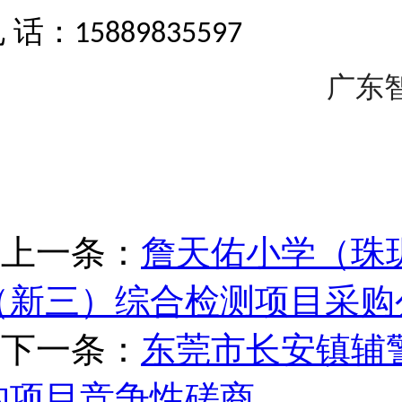
电
话：
15889835597
广东
上一条：
詹天佑小学（珠
（新三）综合检测项目采购
下一条：
东莞市长安镇辅
购项目竞争性磋商