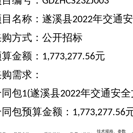
项目编号：
GDZHCS23ZJ003
项目名称：遂溪县
年交通安
2022
采购方式：公开招标
预算金额：
元
1,773,277.56
采购需求：
合同包
遂溪县
年交通安全
1(
2022
合同包预算金额：
1,773,277.56
技术规格、参数