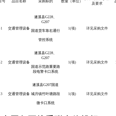
目号
品目名称
采购标的
数量（单位）
及要求
遂溪县
G228、
G207
-1
交通管理设备
1(项)
详见采购文件
国道货车靠右通行
管控系统
遂溪县
G228、
G207
-2
交通管理设备
1(项)
详见采购文件
国道示范路重要路
段电警卡口系统
遂溪县
G207国道
-3
交通管理设备
城月镇竹叶塘路段
1(项)
详见采购文件
微卡口系统