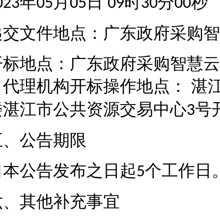
年
月
日
时
分
秒
023
05
05
09
30
00
递交文件地点：广东政府采购智
开标地点：广东政府采购智慧云
（代理机构开标操作地点：
湛
楼湛江市公共资源交易中心
号
3
五、公告期限
自本公告发布之日起
个工作日
5
六、其他补充事宜