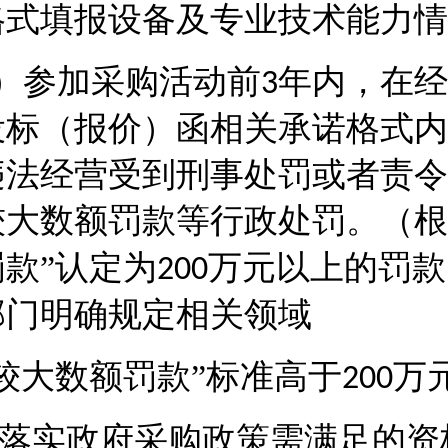
格式填报设备及专业技术能力情
）参加采购活动前
年内，在经
3
投标（报价）函相关承诺格式内
违法经营受到刑事处罚或者责令
较大数额罚款等行政处罚。（根
罚款”认定为
万元以上的罚款
200
部门明确规定相关领域
“较大数额罚款”标准高于
万
200
落实政府采购政策需满足的资