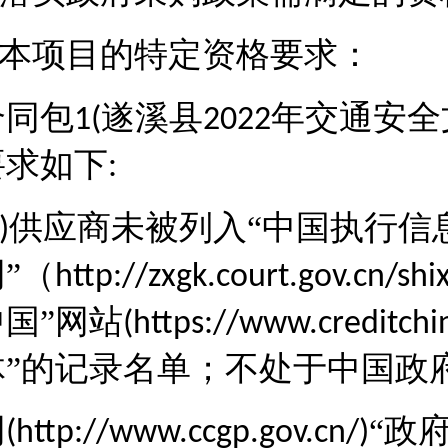
本项目的特定资格要求：
合同包
遂溪县
年交通安全
1(
2022
要求如下
:
供应商未被列入“中国执行信
)
”（
http://zxgk.court.gov.cn/shi
中国”网站
(https://www.creditchi
体”的记录名单；不处于中国政
网
“政
(http://www.ccgp.gov.cn/)