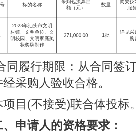
采购包预算金
简要技
号
标的名称
数量
额（元）
服
2023
年汕头市文明
村镇、文明单位、文
详见采
1
批
1
271,000.00
明校园、文明家庭奖
购
状奖牌制作
合同履行期限：从合同签订
并经采购人验收合格。
本项目(不接受)联合体投标
二、申请人的资格要求：