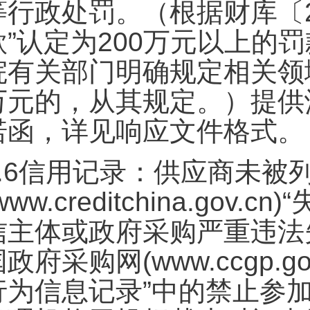
等行政处罚。（根据财库〔2
款”认定为200万元以上的
院有关部门明确规定相关领域
万元的，从其规定。）提供
诺函，详见响应文件格式。
.6
信用记录：供应商未被列
www.creditchina.g
信主体或政府采购严重违法
国政府采购网(www.ccgp.
行为信息记录”中的禁止参