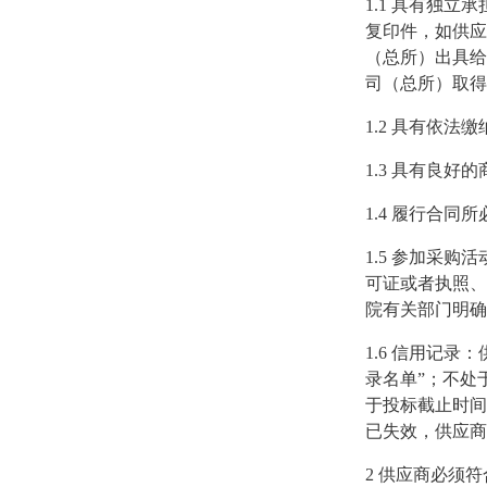
1.1
具有独立承
复印件，如供应
（总所）出具给
司（总所）取得
1.2
具有依法缴
1.3
具有良好的
1.4
履行合同所
1.5
参加采购活
可证或者执照、
院有关部门明确
1.6
信用记录：
录名单”；不处于
于投标截止时间当天在
已失效，供应商
2
供应商必须符