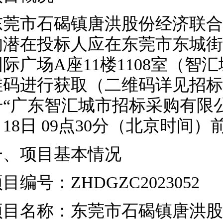
东莞市石碣镇唐洪股份经济联合
的潜在投标人应在东莞市东城街
国际广场A座11楼1108室（
维码进行获取（二维码详见招标
号“广东智汇城市招标采购有限公
月18日 09点30分（北京时间
一、项目基本情况
项目编号：
ZHDGZC2023052
项目名称：东莞市石碣镇唐洪股