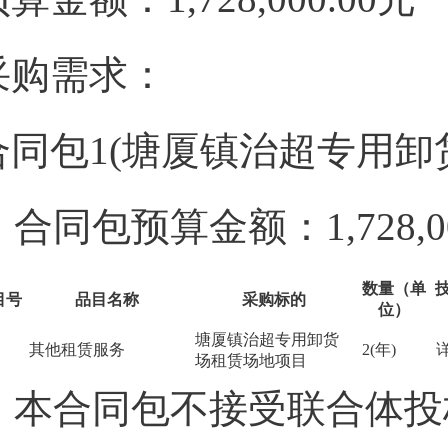
采购需求：
合同包1(塘厦镇治超专用卸
合同包预算金额：
1,728,
数量（单
目号
品目名称
采购标的
位）
塘厦镇治超专用卸货
其他租赁服务
2(年)
场租赁场地项目
本合同包
不接受
联合体投