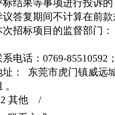
评标结果等事项进行投诉的
异议答复期间不计算在前款
本次招标项目的监督部门：
；
系电话：0769-85510592
地址： 东莞市虎门镇威远
组 。
8.2 其他 /