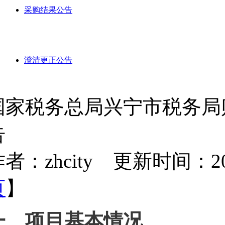
采购结果公告
澄清更正公告
国家税务总局兴宁市税务局
告
者：zhcity 更新时间：2024-
页
】
一、项目基本情况