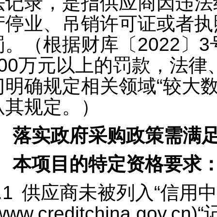
法记录，是指供应商因违法
产停业、吊销许可证或者执
罚。（根据财库〔2022〕
200万元以上的罚款，法
门明确规定相关领域“较大数
从其规定。）
.
落实政府采购政策需满
.
本项目的特定资格要求
.1
供应商未被列入
“
信用中
www.creditchina.gov.cn)“