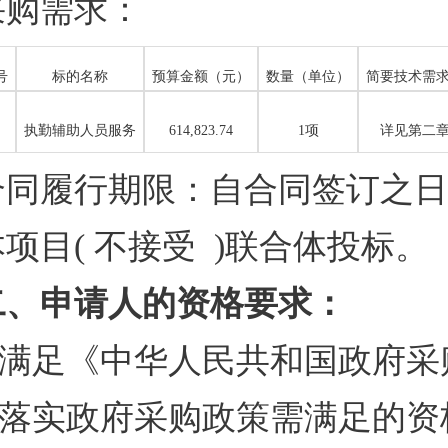
采购需求：
号
标的名称
预算金额（元）
数量（单位）
简要技术需
执勤辅助人员服务
614,823.74
1
项
详见第二
合同履行期限：自合同签订之日
本项目( 不接受 )联合体投标。
二、申请人的资格要求：
满足《中华人民共和国政府采
落实政府采购政策需满足的资