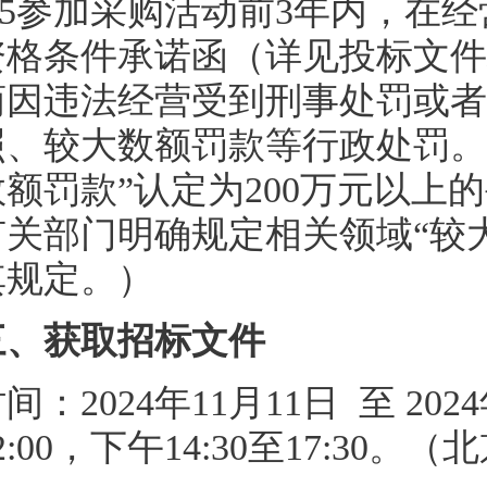
4.5参加采购活动前3年内，在
资格条件承诺函（详见投标文件
商因违法经营受到刑事处罚或者
照、较大数额罚款等行政处罚。（
数额罚款”认定为200万元以
有关部门明确规定相关领域“较大
其规定。）
三、获取招标文件
间：2024年11月11日 至 202
2:00，下午14:30至17:3