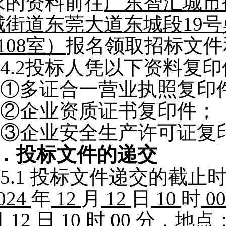
求的资料前往
广东智汇城市
城街道东莞大道东城段19号
108室
）
报名领取招标文件
4.2
投标人凭以下资料复印
①多证合一营业执照复印
②企业资质证书复印件；
③企业安全生产许可证复
．投标文件的递交
5.1
投标文件递交的截止
024
年
12
月
12
日
10
时
0
月
12
日
10
时
00
分，地点