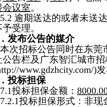
楼会议室
。
5.2
逾期送达的或者未送
不予受理。
．发布公告的媒介
本次招标公告同时在东莞
社
公告栏
及
广东智汇城市招
http://www.gdzhcity.com/)
发
．
投标担保
7.1
投标担保金额：
8000.0
7.2.1
投标担保形式：
非现