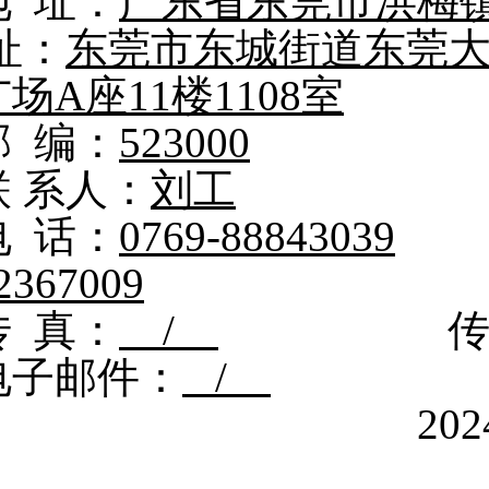
地 址：
广东省东莞市洪梅
址：
东莞市东城街道东莞大
广场A座11楼1108室
邮 编：
523000
邮 
联 系人：
刘工
联 
电 话：
0769-88843039
2367009
传 真：
/
传 
电子邮件：
/
电 子
2024年 12 