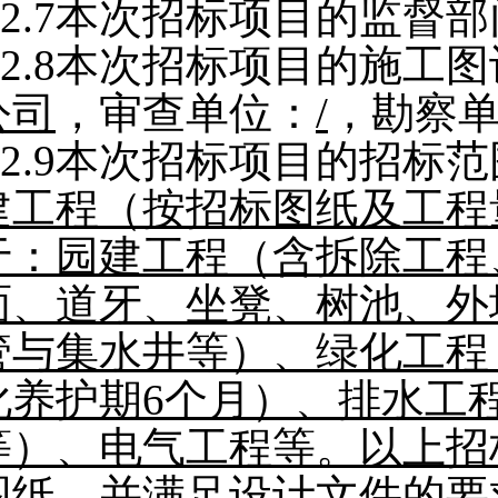
2.7
本次招标项目的监督部
2.8
本次招标项目的施工图
公司
，审查单位：
/
，勘察
2.9
本次招标项目的招标范
建工程（按招标图纸及工程
于：园建工程（含拆除工程
面、道牙、坐凳、树池、外
管与集水井等）、绿化工程
化养护期6个月）、排水工
等）、电气工程等。以上招
图纸，并满足设计文件的要