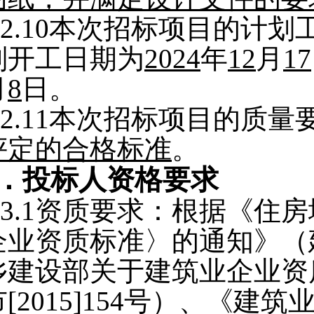
2.10
本次招标项目的计划
划开工日期为
2024
年
12
月
17
月
8
日。
2.11
本次招标项目的质量
评定的合格标准
。
．投标人资格要求
3.1
资质要求：
根据《住房
企业资质标准〉的通知》（建市
乡建设部关于建筑业企业资
市[2015]154号）、《