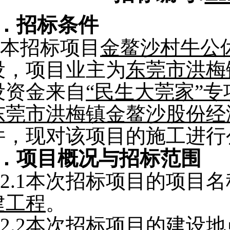
．招标条件
本招标项目
金鳌沙村牛公
设，项目业主为
东莞市洪梅
设资金来自
“民生大莞家”
东莞市洪梅镇金鳌沙股份经
件，现对该项目的施工进行
．项目概况与招标范围
2.1
本次招标项目的项目名
建工程
。
2.2
本次招标项目的建设地