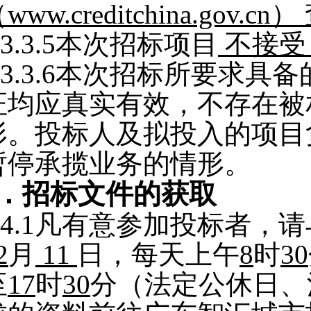
www.creditchina.g
3.3.5
本次招标项目
不接
3.3.6
本次招标所要求具备
证均应真实有效，不存在被
形。投标人及拟投入的项目
暂停承揽业务的情形。
．招标文件的获取
4.1
凡有意参加投标者，
请
2
月
11
日，每天上午
8
时
30
至
17
时
30
分（
法定
公休日、