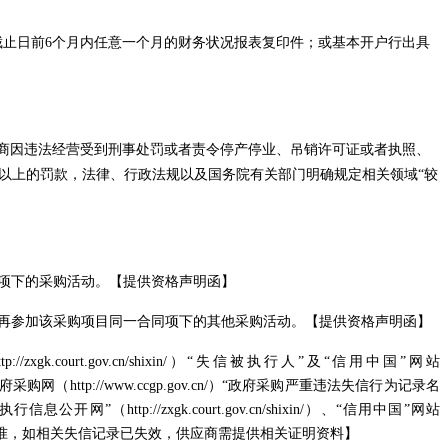
标截止日前6个月内任意一个月的财务状况报表复印件；或基本开户行出具
商因违法经营受到刑事处罚或者责令停产停业、吊销许可证或者执照、
万元以上的罚款，法律、行政法规以及国务院有关部门明确规定相关领域“较
项下的采购活动。【提供资格声明函】
再参加该采购项目同一合同项下的其他采购活动。【提供资格声明函】
zxgk.court.gov.cn/shixin/）“失信被执行人”及“信用中国”网站
国政府采购网（http://www.ccgp.gov.cn/）“政府采购严重违法失信行为记录名
tp://zxgk.court.gov.cn/shixin/）、“信用中国”网站
cn/）查询的结果为准，如相关失信记录已失效，供应商需提供相关证明资料】