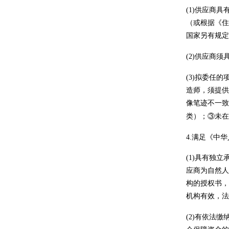
(1)
供应商
具
（或根据《住
国家另有规定
(2)
供应商须
(3)
拟委任的
造师，须提供
像笔迹不一致
类）；③未在
4.
满足《中华
(1)
具有独立
应商为自然人
构的授权书，
机构有效，法
(2)
有依法缴