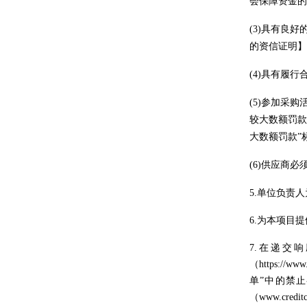
会保障资金的
(3)
具有良好
的资信证明】
(4)
具有履行
(5)
参加采购
较大数额罚款
大数额罚款”
(6)
供应商必
5.
单位负责人
6.
为本项目提
7.
在递交响
（https:/
单”中的禁止参
（www.cre