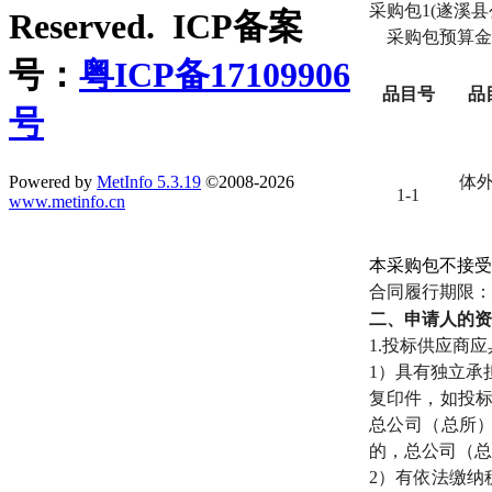
采购包
1(遂溪
Reserved. ICP备案
采购包预算金
号：
粤ICP备17109906
品目号
品
号
Powered by
MetInfo 5.3.19
©2008-2026
体
1-1
www.metinfo.cn
本采购包不接受
合同履行期限：
二、
申请人的资
1.投标供应商
1）具有独立承
复印件，如投
总公司（总所
的，总公司（总
2）有依法缴纳