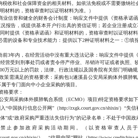
纳税收和社会保障资金的相关材料。如依法免税或不需要缴纳社
明材料的，资格审查时以证明材料为准。）
的商业信誉和健全的财务会计制度：响应文件中提供《资格承诺
务状况报告，或提供基本开户行出具的资信证明；若企业注册成
同时提供《资格承诺函》和证明材料的，资格审查时以证明材料
必需的设备和专业技术能力：提供以下2种证明材料之一：①填
动前3年内，在经营活动中没有重大违法记录：响应文件中提供
经营受到刑事处罚或者责令停产停业、吊销许可证或者执照、较大
200万元以上的罚款，法律、行政法规以及国务院有关部门明确规
购政策需满足的资格要求：采购包1(遂溪县公安局采购体外膜肺
不属于专门面向中小企业采购的项目。
定资格要求：
县公安局采购体外膜肺氧合系统（ECMO）项目)特定资格要求如下
国执行信息公开网”（http://zxgk.court.gov.cn/shixin/）“失信被执
”或“政府采购严重违法失信行为”的记录名单；不处于中国政府采购网(htt
的禁止参加政府采购活动期间。（以资格审查人员
gk.court.gov.cn/shixin/）、“信用中国”网站（https://www.credit