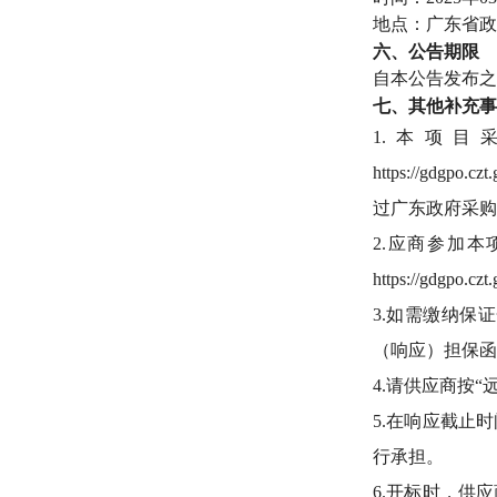
地点：广东省政
六
、
公告期限
自本公告发布之
七
、
其他补充事
1.本项
https://gdg
过广东政府采购
2.应商参加
https://gdgpo.cz
3.如需缴纳保证金，
（响应）担保函
4.请供应商按
5.在响应截止
行承担。
6.开标时，供