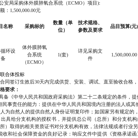
县公安局采购体外膜肺氧合系统（ECMO）项目):
额：
1,500,000.00元
数量（单
技术规格、
目名称
采购标的
品目预算
(元)
位）
参数及要求
体外膜肺氧
外循环设
详见采购文
合系统
1(
套
)
1,500,000.00
备
件
（
ECMO）
联合体投标
合同签订生效后
30天内完成供货、安装、调试、直至验收合格
格要求：
应具备《中华人民共和国政府采购法》第二十二条规定的条件，提
担民事责任的能力：提供在中华人民共和国境内注册的法人或其
标人为自然人的提供自然人身份证明复印件；如国家另有规定的
）出具给分支机构的授权书，并提供总公司（总所）和分支机构
所）取得的相关资质证书对分支机构有效，法律法规或者行业另
税收和社会保障资金的良好记录：响应文件中提供《资格承诺函