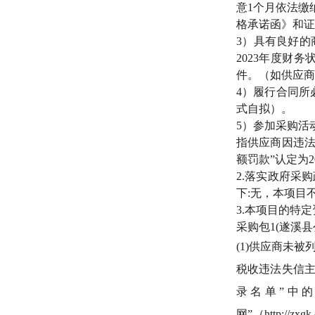
意1个月依法缴
格承诺函》和证
3）具有良好
2023年度财
件。（如供应商
4）履行合同所
式自拟）。
5）参加采购活
指供应商因违法
额罚款”认定为
2.落实政府采
下:无，本项目
3.本项目的特
采购包
1(遂溪
(1)供应商未被列入“中
税收违法失信主体
录名单”中
网”（http://zx