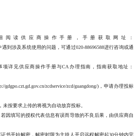
详细阅读供应商操作手册，手册获取网址：
l。投标供应商在使用过程中遇到涉及系统使用的问题，可通过020-88696588进行咨询或通
事项详见供应商操作手册与CA办理指南，指南获取地址：
gd.gov.cn/zcdservice/zcd/guangdong/)，申请办理投标
件，未按要求上传的将视为自动放弃投标。
，若因填写的授权代表信息有误而导致的不良后果，由供应商自
字证书开始解密，解密时限为主持人开启远程解密起30分钟内完