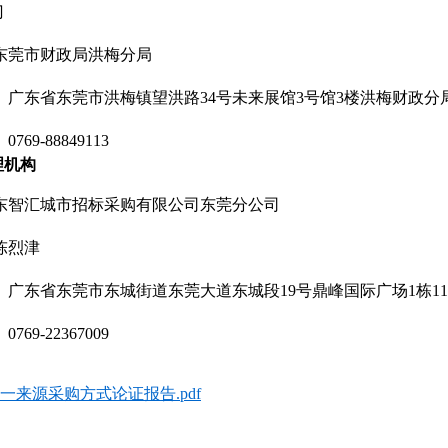
门
东莞市财政局洪梅分局
 广东省东莞市洪梅镇望洪路34号未来展馆3号馆3楼洪梅财政分
69-88849113
理机构
东智汇城市招标采购有限公司东莞分公司
陈烈津
广东省东莞市东城街道东莞大道东城段19号鼎峰国际广场1栋1108
69-22367009
一来源采购方式论证报告.pdf