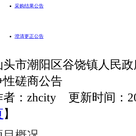
采购结果公告
澄清更正公告
汕头市潮阳区谷饶镇人民政
争性磋商公告
者：zhcity 更新时间：2025-
页
】
项目概况