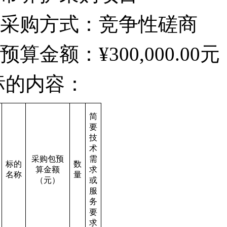
采购方式：竞争性磋商
预算金额：¥300,000.00元
标的内容：
简
要
技
术
采购包预
需
标的
数
算金额
求
名称
量
（元）
或
服
务
要
求