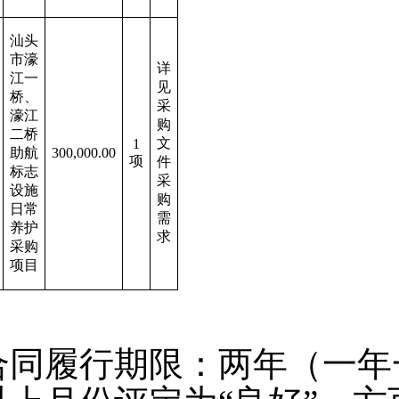
汕头
市濠
详
江一
见
桥、
采
濠江
购
二桥
文
1
助航
300,000.00
项
件
标志
采
设施
购
日常
需
养护
求
采购
项目
合同履行期限：两年（一年一