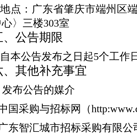
地点：
广东省肇庆市端州区端
中心〉
三
楼
303
室
五、公告期限
自本公告发布之日起5个工作
六、其他补充事宜
.
发布公告的媒介
中国采购与招标网（http:www.chin
广东智汇城市招标采购有限公司网站(htt