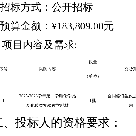
招标
方式：公开招标
预算金额：
¥183,809.00
元
.
项目内容及
需求:
数量
序号
采购内容
交货
（单位）
2025-2026
学年
第一学期化学品
合同签订生效之
1
1
批
及化玻类实验教学耗材
内
二、
投标
人的资格要求：