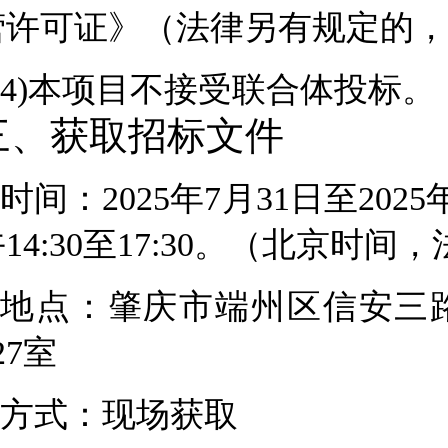
营许可证》（法律另有规定的，
4
)本项目
不
接受联合体投标。
三、获取招标文件
时间：
2025
年
7
月
31
日至
2025
14:30至17:30。（北京时
地点：
肇庆市端州区信安三
27室
方式：现场获取