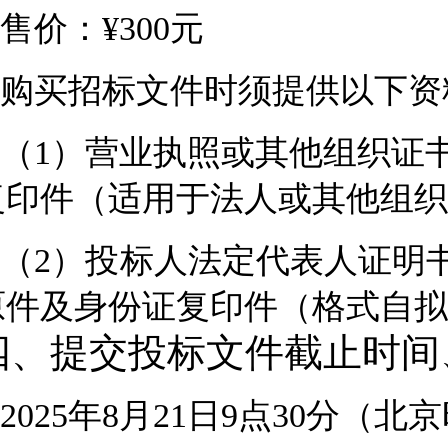
售价：¥
300
元
购买
招标
文件时须提供以下资
（1）营业执照或其他组织证
复印件（适用于法人或其他组织
（2）
投标人
法定代
表人
证明
原件及身份证复印件（格式自拟
四、提交投标文件截止时间
2025
年
8
月
21
日
9
点
30
分（北京