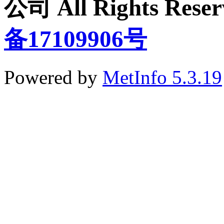
公司 All Rights Re
备17109906号
Powered by
MetInfo 5.3.19