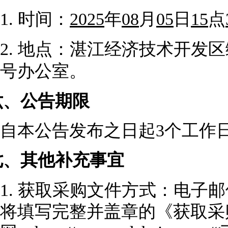
1.
时间：
2025
年
08
月
05
日
15
点
2.
地点：
湛江经济技术开发区
号办公室
。
六、
公告期限
自本公告发布之日起
3个工作
七、
其他补充事宜
1.
获取采购文件方式：电子邮
将填写完整并盖章的《获取采