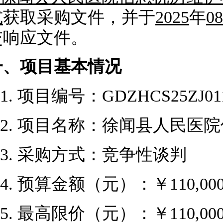
式
获取采购文件，并于
2025
年
08
交响应文件。
一、
项目基本情况
1.
项目编号：
GDZHCS25ZJ01
2.
项目名称：
徐闻县人民医院
3.
采购方式：竞争性谈判
4.
预算金额（元）：￥
110,00
5.
最高限价（元）：￥
110,00