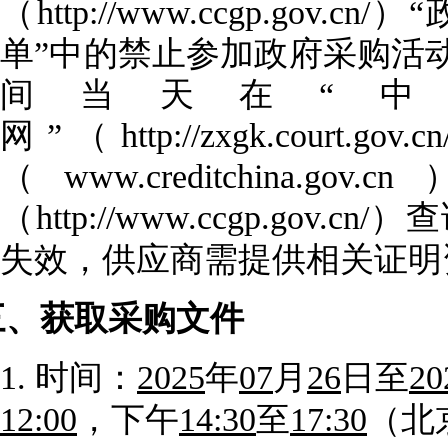
（http://www.ccgp.g
单”中的禁止参加政府采购活
间当天在
“
网”（http://zxgk.court
（www.creditchi
（http://www.ccgp.g
失效，
供应商
需提供相关证明
三、
获取采购文件
1.
时间：
2025
年
07
月
26
日至
20
12:00
，下午
14:30
至
17:30
（北