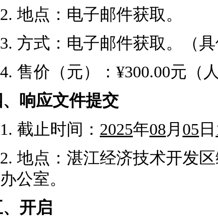
2.
地点：
电子邮件获取
。
3.
方式：
电子邮件获取
。（具
4.
售价（元）：
¥300.00元
四、
响应文件提交
1.
截止时间：
2025
年
08
月
05
日
2.
地点：
湛江经济技术开发区
办公室
。
五、
开启