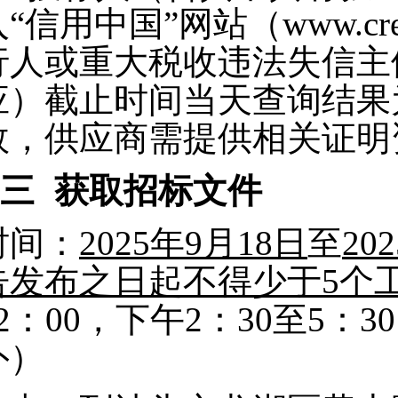
“信用中国”网站（www.credit
行人或重大税收违法失信主
应）截止时间当天查询结果
效，供应商需提供相关证明
三
获取招标文件
时间：
2025年9月18日
至
2
告发布之日起不得少于5个
12：00，下午2：30至5
外）