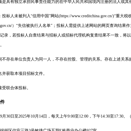
须是具有独立承担民事责任能力的在中华人民共和国境内注册的法人
或其
：
投标人未被列入
“信用中国”网站(https://www.creditchina.gov.
xgk.court.gov.cn/）“失信被执行人名单”；投标人需提供上述网站的
记录，若投标人自查结果与招标人或招标代理机构复查结果不一致，将以
。
间不存在单位负责人为同一人，不存在控股、管理的关系。存在上述关系
名并获取本项目招标文件。
接受联合体投标。
件
9
月
30
日
至
2025年
10
月
14
日
，每天上午
9:00至12:00，下午14:30至17
端州区信安三路
3号敏捷广场五期E栋商业办公楼927室