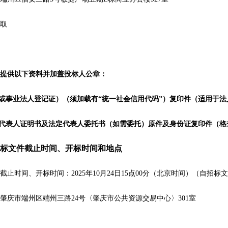
取
提供以下资料并加盖
投标人
公章：
或事业法人登记证）（须加载有
“统一社会信用代码”）复印件（适用于
代
表人
证明书及法定代表人委托书
（如需委托）
原件及身份证复印件（
格
标文件截止时间、开标时间和地点
截止时间、开标时间：
2025
年
10月
24
日
15
点
00
分（北京时间）（自招标文
肇庆市端州区端州三路
24号〈肇庆市公共资源交易中心〉
301
室