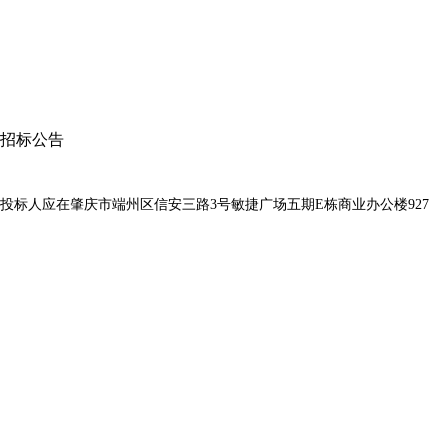
招标公告
投标人应在
肇庆市端州区信安三路
3号敏捷广场五期E栋商业办公楼927