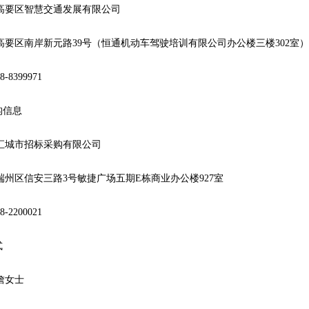
高要区智慧交通发展有限公司
高要区南岸新元路
39号（恒通机动车驾驶培训有限公司办公楼三楼302室）
8-8399971
构信息
汇城市招标采购有限公司
端州区信安三路
3号敏捷广场五期E栋商业办公楼927室
8-2200021
式
詹女士