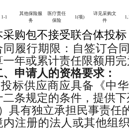
其他保险服
医疗责任
详见采购文
1-1
1
(
项
)
1,
务
保险
件
本采购包不接受联合体投标
合同履行期限：
自签订合
算一年或累计责任限额用完
二、
申请人的资格要求：
1.投标供应商应具备《中
十二条规定的条件，提供下
1）具有独立承担民事责任
境内注册的法人或其他组