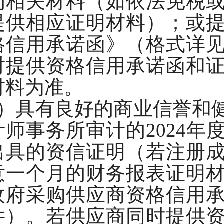
的相关材料（如依法免税
提供相应证明材料）；或
格信用承诺函》（格式详
时提供资格信用承诺函和
材料为准
。
3）具有良好的商业信誉和
计师事务所审计的2024
出具的资信证明（若注册
意一个月的财务报表证明
政府采购供应商资格信用
件）。若供应商同时提供