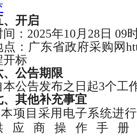
交
五、
开启
时间：
2025年10月28日 
地点：广东省政府采购网
h
程开标
六
、
公告期限
自本公告发布之日起
3个工
七
、
其他补充事宜
1.本项目采用电子系统进
供应商操作手册