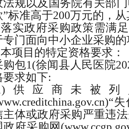
政法规以及国务院有关部门
款”标准高于200万元的，
2.落实政府采购政策需满
于专门面向中小企业采购的
3.本项目的特定资格要求：
采购包
1(徐闻县人民医院2
格要求如下:
(1)供应商未被
www.creditchina.g
信主体或政府采购严重违法
国政府采购网(www.ccgp.