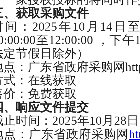
三、
获取
采购
文件
时间：
2025年10月14日
0:00:00
至
12:00:00
，下午
法定节假日除外）
地点：
广东省政府采购网
ht
方式：在线获取
售价：免费获取
四、
响应文件
提交
截止时间：
2025年10月28
地点：
广东省政府采购网
h