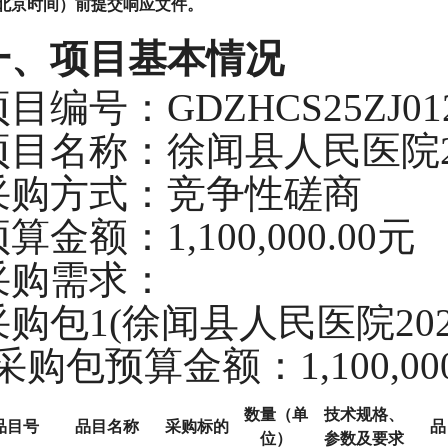
北京时间）前提交响应文件
。
一、
项目基本情况
项目编号：
GDZHCS25ZJ01
项目名称：徐闻县人民医院
采购方式：竞争性磋商
预算金额：
1,100,000.00元
采购需求：
采购
包
1(徐闻县人民医院20
采购
包预算金额：
1,100,00
数量（单
技术规格、
品目号
品目名称
采购标的
品
位）
参数及要求