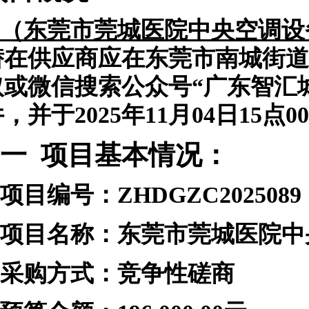
（东莞市莞城医院中央空调设
潜在供应商应
在
东莞市南城街道
取或微信搜索公众号“广东智汇
件，并于
2025
年
11
月
04
日
15
点
00
一
项目基本情况：
项目编号：
ZHDGZC2025089
项目名称：东莞市莞城医院中
采购方式：竞争性磋商