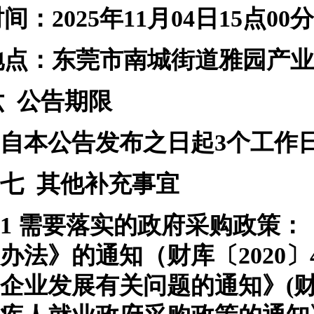
时间：
2025
年
11
月
04
日
15
点
00
分
地点：
东莞市南城街道雅园产业
六
公告期限
自本公告发布之日起
3个工作
七
其他补充事宜
1
需要落实的政府采购政策：
办法》的通知（财库〔
202
企业发展有关问题的通知》(财库