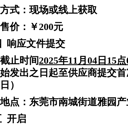
方式：现场或线上获取
售价：￥
200
元
四
响应文件提交
截止时间
2025
年
11
月
04
日
15
点
始发出之日起至供应商提交首
日）
地点：
东莞市南城街道雅园产
五
开启