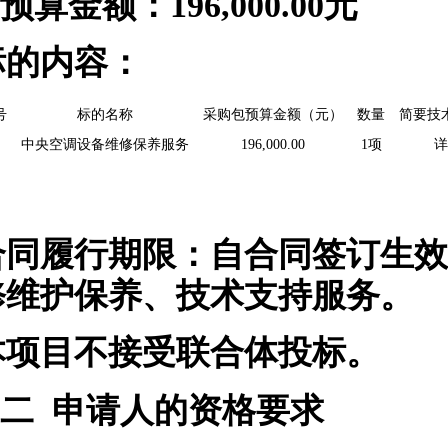
预算金额：
196,000.00
元
标的内容：
号
标的名称
采购包预算金额（元）
数量
简要技
中央空调设备维修保养服务
196,000.00
1项
详
合同履行期限：
自合同签订生效
修维护保养、技术支持服务。
本项目
不
接受联合体投标。
二
申请人的资格要求