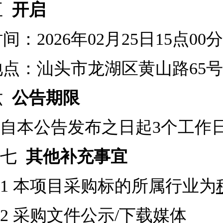
五
开启
时间：
2026年02月25日15点00分
地点：汕头市龙湖区黄山路
65
六
公告期限
自本公告发布之日起
3个工作
七
其他补充事宜
1
本项目采购标的所属行业为
2
采购文件公示
/下载媒体