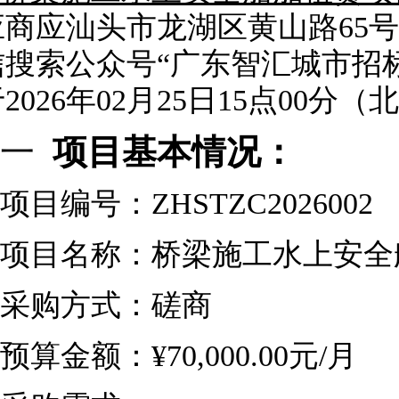
应商应汕头市龙湖区黄山路
65
信搜索公众号“广东智汇城市招
于
2026
年
02
月
25
日
15
点
00
分（北
一
项目基本情况：
项目编号：
ZHSTZC2026002
项目名称：桥梁施工水上安全
采购方式：磋商
预算金额：
¥70,000.00元/月