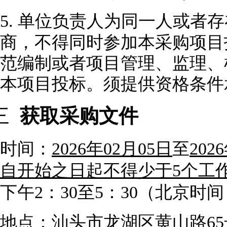
5.
单位负责人为同一人或者存
商，不得同时参加本采购项目
范编制或者项目管理、监理、
本项目投标。
须
提供资格条件
三
获取采购文件
时间：
2026
年
02
月
05
日
至
2026
自开始之日起不得少于
5个工
下午2：30至5：30（北京
地点：汕头市龙湖区黄山路
6