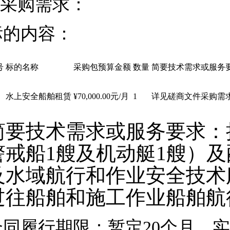
采购需求：
标的内容：
号
标的名称
采购包预算金额
数量
简要技术需求或服务
水上安全船舶租赁
¥70,000.00元/月
1
详见磋商文件采购需
简要技术需求或服务要求：
警戒船1艘及机动艇1艘）
及水域航行和作业安全技术
过往船舶和施工作业船舶航
合同履行期限：暂定
20个月，