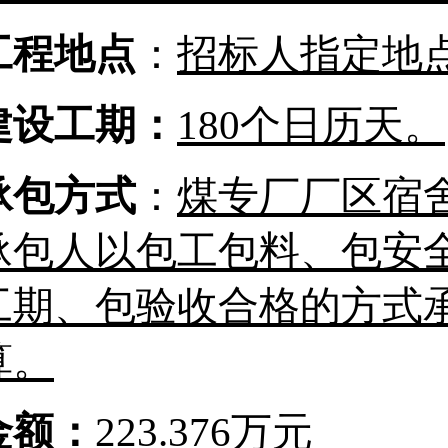
工程地点
：
招标人指定地
建设工期：
180个日历天
。
承包方式
：
煤专厂厂区宿
承包人以包工包料、包安
工期、包验收合格的方式
算。
金额：
223.376万元