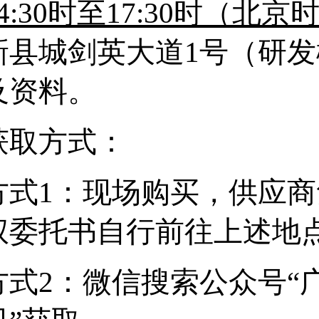
4
:3
0
时至
17
:
30
时（北京
新县城剑英大道
1号（研发
及资料。
获取方式：
方式
1：现场购买，供应
权委托书自行前往上述地
方式
2：微信搜索公众号“