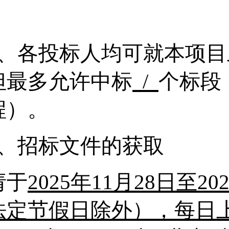
。
5、
各投标人均可就本项目
但最多允许中标
/
个标段
程）。
6、
招标文件的获取
请于
2025年
11
月
28
日至
20
法定节假日除外），每日