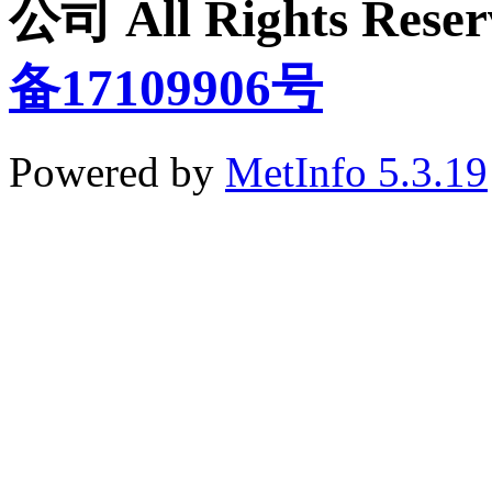
公司 All Rights Re
备17109906号
Powered by
MetInfo 5.3.19