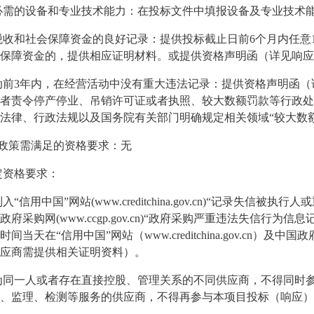
必需的设备和专业技术能力
：在投标文件中填报设备及专业技术
税收和社会保障资金的良好记录：提供投标截止日前
6
个月内任意
保障资金的，提供相应证明材料。或提供资格声明函（详见响应
动前
3
年内，在经营活动中没有重大违法记录：提供资格声明函（
者责令停产停业、吊销许可证或者执照、较大数额罚款等行政处
法律、行政法规以及国务院有关部门明确规定相关领域“较大数
政策需满足的资格要求：
无
定资格要求：
列入
“信用中国”网站
(www.creditchina.gov.cn)
“记录失信被执行人
政府采购网
(www.ccgp.gov.cn)
“政府采购严重违法失信行为信息
时间当天在“信用中国”网站（
www.creditchina.gov.cn
）及中国政
应商需提供相关证明资料）。
为同一人或者存在直接控股、管理关系的不同供应商，不得同时
、监理、检测等服务的供应商，不得再参与本项目投标（响应）