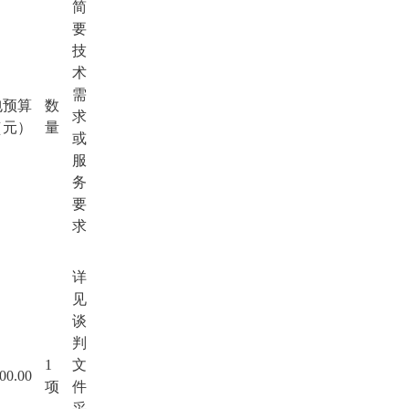
简
要
技
术
需
包预算
数
求
（元）
量
或
服
务
要
求
详
见
谈
判
1
文
000.00
项
件
采