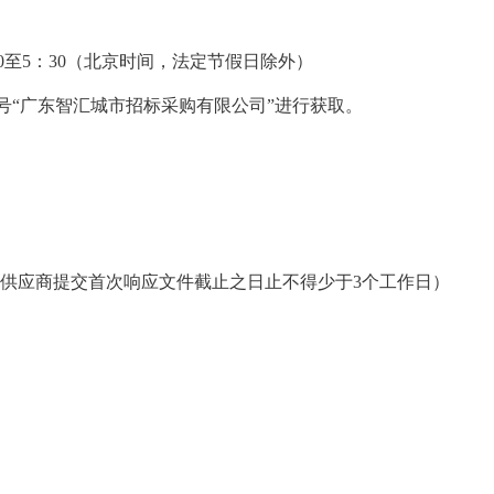
0
至
5
：
30
（北京时间，
法定节假日
除外）
号“广东智汇城市招标采购有限公司”进行获取。
供应商提交首次响应文件截止之日止不得少于
3
个工作日）