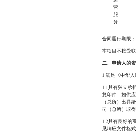
营
服
务
合同履行期限：
本项目不接受联
二、
申请人的资
1
满足《中华人
1.1
具有独立承
复印件，如供应
（总所）出具给
司（总所）取得
1.2
具有良好的
见响应文件格式