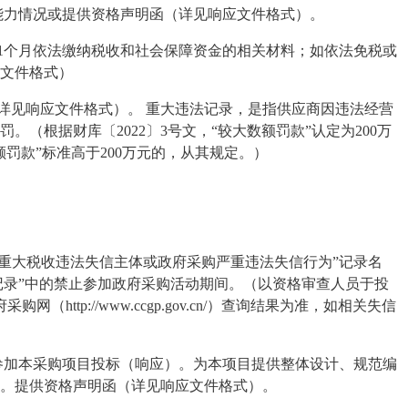
能力情况或提供资格声明函（详见响应
文件格式
）
。
1
个月依法缴纳税收和社会保障资金的相关材料；如依法免税或
文件格式）
详见响应文件格式）。 重大违法记录，是指供应商因违法经营
罚。（根据财库〔
2022
〕
3
号文，“较大数额罚款”认定为
200
万
额罚款”标准高于
200
万元的，从其规定。）
或重大税收违法失信主体或政府采购严重违法失信行为”记录名
记录”中的禁止参加政府采购活动期间。（以资格审查人员于投
府采购网（
http://www.ccgp.gov.cn/
）查询结果为准，如相关失信
参加本采购项目投标（响应）。为本项目提供整体设计、规范编
。
提供资格声明函（详见响应文件格式）。