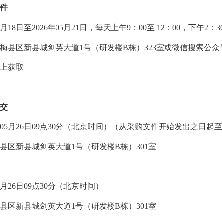
件
月
18
日至
2026
年
05
月
21
日，每天上午
9
：
00
至
12
：
00
，下午
2
：
3
梅县区新县城剑英大道
1
号（研发楼
B
栋）
323
室或微信搜索公众
上获取
交
05
月
26
日
09
点
30
分（北京时间）（从采购文件开始发出之日起至
县区新县城剑英大道
1
号（研发楼
B
栋）
301
室
月
26
日
09
点
30
分（北京时间）
县区新县城剑英大道
1
号（研发楼
B
栋）
301
室