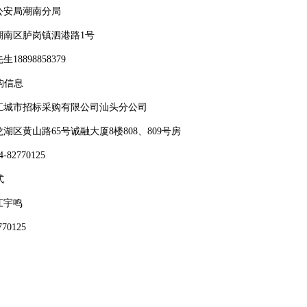
公安局潮南分局
潮南区胪岗镇泗港路
1号
先生
18898858379
构信息
汇城市招标采购有限公司汕头分公司
龙湖区黄山路
65号诚融大厦8楼808、809号房
4-82770125
式
江宇鸣
770125