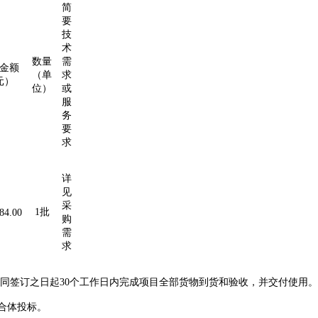
简
要
技
术
数量
需
金额
（单
求
元）
位）
或
服
务
要
求
详
见
采
1
批
84.00
购
需
求
同签订之日起
30个工作日内完成项目全部货物到货和验收，并交付使用。
联合体投标。