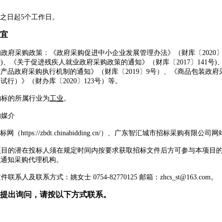
之日起
5个工作日。
宜
的政府采购政策：《政府采购促进中小企业发展管理办法》（财库〔
202
68号)、《关于促进残疾人就业政府采购政策的通知》（财库〔2017〕141
产品政府采购执行机制的通知》（财库〔2019〕9号）、《商品包装政府采
试行）》（财办库〔2020〕123号）等。
购标的所属行业为
工业
。
的媒介
标网（
https://zbdt.chinabidding.cn/）、
广东智汇城市招标采购有限公司
网
项目的潜在投标人须在规定时间内按要求获取招标文件后方可参与本项目
式通知采购代理机构。
文件联系人及联系方式：
姚女士
0754-82770125
邮箱：
zhcs_st@163.com。
提出询问，请按以下方式联系。