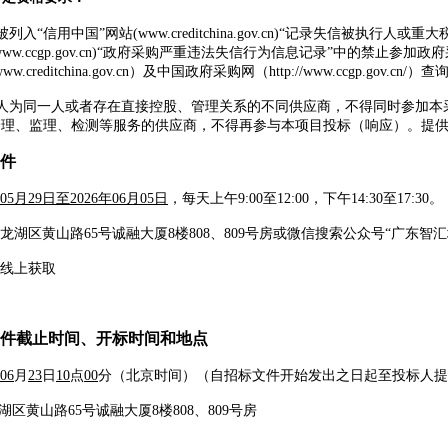
被列入
“信用中国”网站(www.creditchina.gov.cn)“记录失信
www.ccgp.gov.cn)“政府采购严重违法失信行为信息记录”中的禁
w.creditchina.gov.cn）及中国政府采购网（http://www.ccg
人为同一人或者存在直接控股、管理关系的不同供应商，不得同时参加本
管理、监理、检测等服务的供应商，不得再参与本项目投标（响应）。
提
件
年05月29日至2026年06月05日
，每天上午
9:00至12:00，下午14:30至1
龙湖区黄山路
65号诚融大厦8楼808、809号房
或微信搜索公众号
“广东智汇
线上获取
件截止时间、开标时间和地点
06
月
23
日
10
点
00
分
（北京时间）（自招标文件开始发出之日起至投标人提
湖区黄山路
65号诚融大厦8楼808、809号房