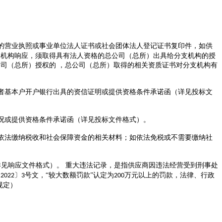
的营业执照或事业单位法人证书或社会团体法人登记证书复印件，如供
支机构响应，须取得具有法人资格的总公司（总所）出具给分支机构的授
公司（总所）授权的
，总公司（总所）取得的相关资质证书对分支机构有
者基本户开户银行出具的资信证明或提供资格条件承诺函（详见投标文
况或提供资格条件承诺函（
详见投标文件格式
）
。
依法缴纳税收和社会保障资金的相关材料；如依法免税或不需要缴纳社
详见
响应
文件格式
）
。
重大违法记录，是指供应商因违法经营受到刑事处
〔
〕
号文，“较大数额罚款”认定为
万元以上的罚款，法律、行政
2022
3
200
规定）