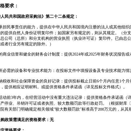
格要求：
华人民共和国政府采购法》第二十二条规定
：
承担民事责任的能力
，提供在中华人民共和国境内注册的法人或其他组织
人的提供自然人身份证明复印件；如国家另有规定的，则从其规定。（分
供总公司（总所）和分支机构的营业执照（执业许可证）复印件。已由总
规或者行业另有规定的除外。）
的商业信誉和健全的财务会计制度
：提供
202
4
年或
202
5
年财务状况报告或
所必需的设备和专业技术能力
：在投标文件中填报设备及专业技术能力情
纳税收和社会保障资金的良好记录：提供投标截止日前
6个
月内任意
1
个月
的，提供相应证明材料。或提供资格条件承诺函（详见投标文件格式）。
活动前
3
年内，在经营活动中没有重大违法记录：
提供资格条件承诺函（
停产停业、吊销许可证或者执照、较大数额罚款等行政处罚。（根据财库
院有关部门明确规定相关领域“较大数额罚款”标准高于
万元的，从其
200
采购政策需满足的资格要求：
无
特定资格要求：