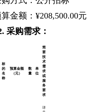
采购方式：公开招标
预算金额：¥
208,500.00元
2.
采购需求
：
简
要
技
术
标
需
的
预算金额
数
单
求
名
（元）
量
位
或
称
服
务
要
求
详