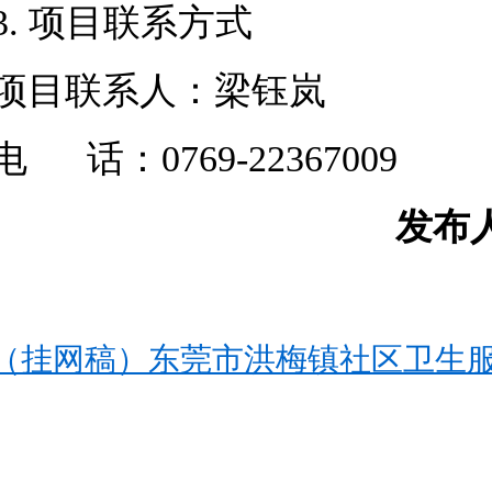
3. 项目联系方式
项目联系人：梁钰岚
电
话：0769
-22367009
发布
（挂网稿）东莞市洪梅镇社区卫生服务