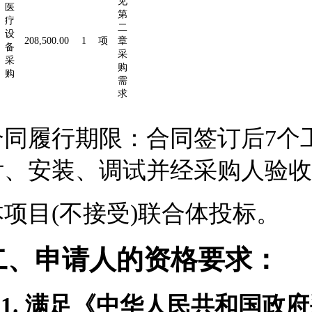
见
医
第
疗
二
设
208,500.00
1
项
章
备
采
采
购
购
需
求
合同履行期限：
合同签订后7个
付、安装、调试并经采购人验收
本项目(不接受)联合体投标。
二、申请人的资格要求：
1.
满足《中华人民共和国政府