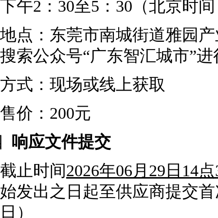
下午2：30至5：30（北京时间
地点：
东莞市南城街道雅园产
搜索公众号
“广东智汇城市”
方式：现场或线上获取
售价：
200
元
四
响应文件提交
截止时间
2026
年
06
月
29
日
14
点
始发出之日起至供应商提交首
日）