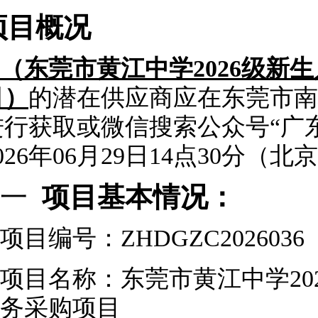
项目概况
（东莞市
黄江中学
2026级
目）
的潜在供应商应
在
东莞市南
进行获取或微信搜索公众号“广
026
年
06
月
29
日
14
点
30
分（北京
一
项目基本情况：
项目编号：
ZHDGZC2026036
项目名称：
东莞市
黄江中学
2
务
采购项目