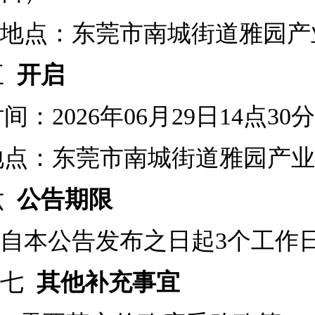
地点：
东莞市南城街道雅园产
五
开启
时间：
2026
年
06
月
29
日
14
点
30
分
地点：
东莞市南城街道雅园产业
六
公告期限
自本公告发布之日起
3个工作
七
其他补充事宜