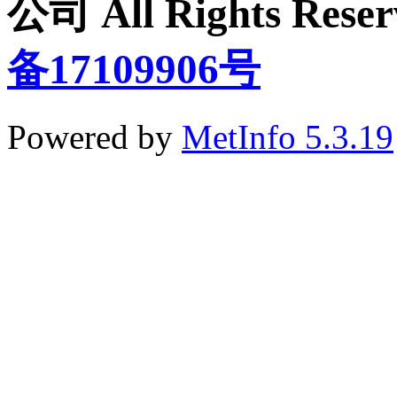
公司 All Rights Re
备17109906号
Powered by
MetInfo 5.3.19