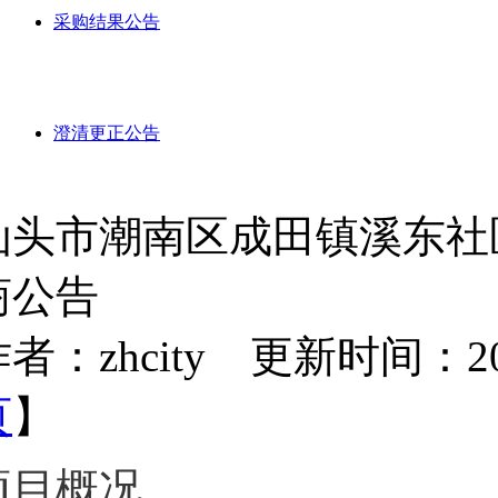
采购结果公告
澄清更正公告
汕头市潮南区成田镇溪东社
商公告
者：zhcity 更新时间：2022-
页
】
项目概况