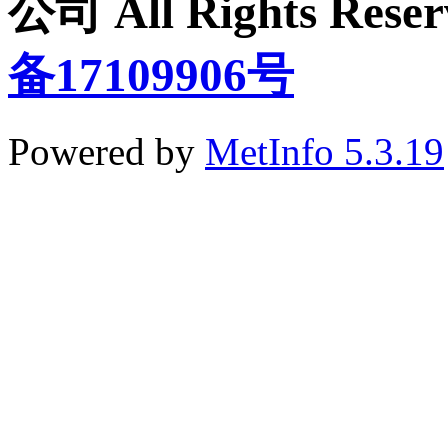
公司 All Rights Re
备17109906号
Powered by
MetInfo 5.3.19