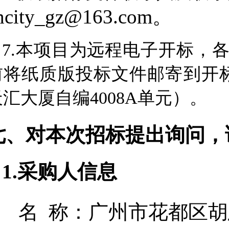
hcity_gz@163.com
。
7.本项目为远程电子开标，
前
将
纸质版投标文件邮寄到开
天汇大厦自编4008A单元）
。
七、对本次招标提出询问，
1.采购人信息
名 称：
广州市花都区胡