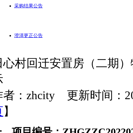
采购结果公告
澄清更正公告
田心村回迁安置房（二期）
示
者：zhcity 更新时间：2023-
页
】
一、项目编号：
ZHGZZC20220