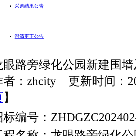
采购结果公告
澄清更正公告
龙眼路旁绿化公园新建围墙
者：zhcity 更新时间：2024-
页
】
招标编号：
ZHDGZC202402
工程名称：
龙眼路旁绿化公