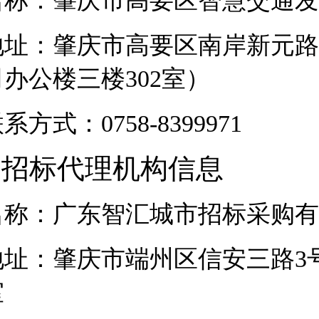
名称：
肇庆市高要区智慧交通发
地址：肇庆市高要区南岸新元路
司办公楼三楼302室）
联系方式：
0758-8399971
.
招标
代理机构信息
名称：广东智汇城市招标采购有
地址：
肇庆市端州区信安三路
3
室