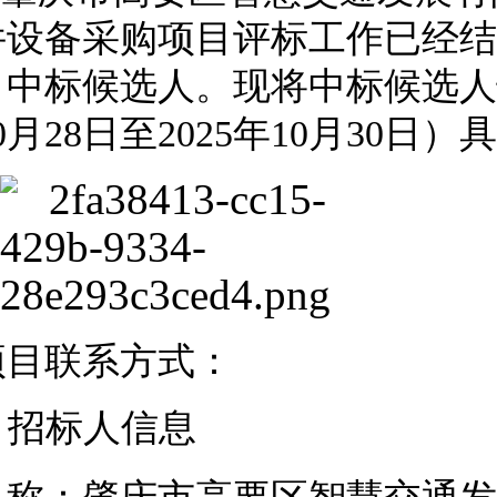
件设备采购项目评标工作已经结
目中标候选
人
。现将中标候选
人
0
月
28
日至
20
25
年
10
月
30
日）具
项目联系方式：
招标
人信息