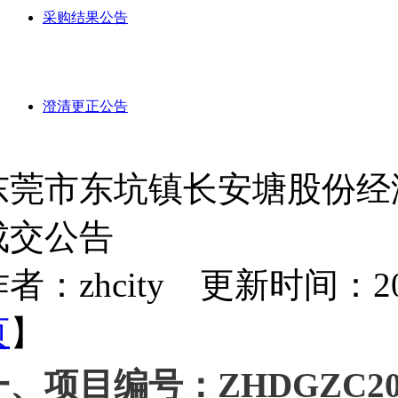
采购结果公告
澄清更正公告
东莞市东坑镇长安塘股份经
成交公告
者：zhcity 更新时间：2022-
页
】
一、项目编号：ZHDGZC202