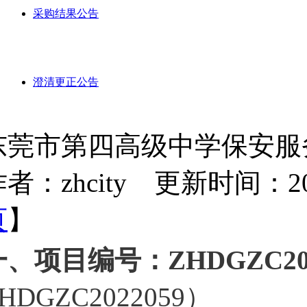
采购结果公告
澄清更正公告
东莞市第四高级中学保安服
者：zhcity 更新时间：2022-
页
】
一、项目编号：ZHDGZC202
HDGZC2022059）