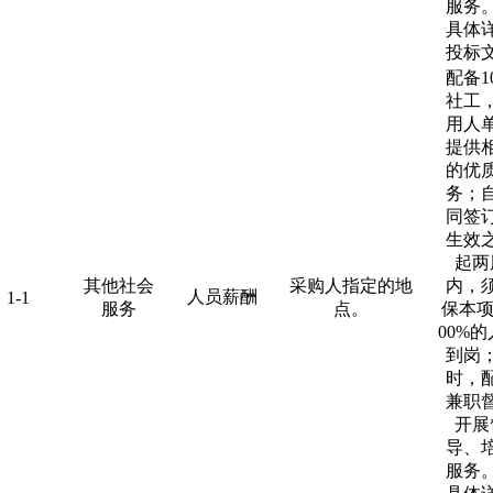
服务
具体
投标
配备1
社工
用人
提供
的优
务；
同签
生效
起两
其他社会
采购人指定的地
内，
人员薪酬
1-1
服务
点。
保本项
00%
到岗
时，
兼职
开展
导、
服务