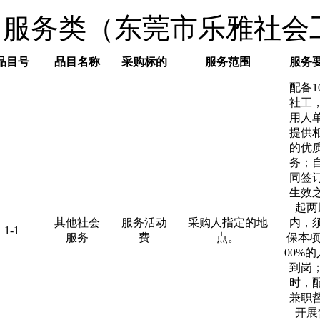
服务类（东莞市乐雅社会
品目号
品目名称
采购标的
服务范围
服务
配备1
社工
用人
提供
的优
务；
同签
生效
起两
其他社会
服务活动
采购人指定的地
内，
1-1
服务
费
点。
保本项
00%
到岗
时，
兼职
开展