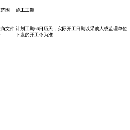
工范围
施工工期
磋商文件
计划工期66日历天，实际开工日期以采购人或监理单位
行
下发的开工令为准