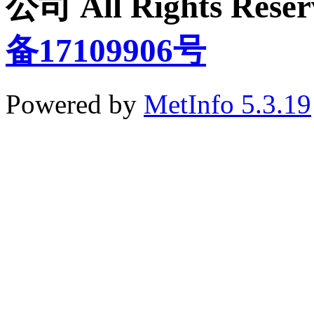
公司 All Rights Re
备17109906号
Powered by
MetInfo 5.3.19