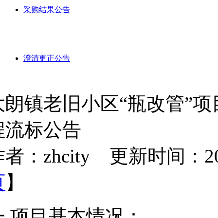
采购结果公告
澄清更正公告
大朗镇老旧小区“瓶改管”项
程流标公告
者：zhcity 更新时间：2023-
页
】
一 项目基本情况：