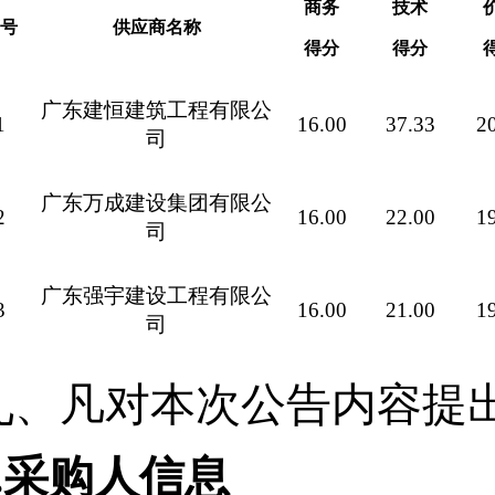
商务
技术
号
供应商名称
得分
得分
广东建恒建筑工程有限公
1
16.00
37.33
2
司
广东万成建设集团有限公
2
16.00
22.00
1
司
广东强宇建设工程有限公
3
16.00
21.00
1
司
九、凡对本次公告内容提
1.采购人信息