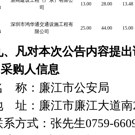
湛商建设工程（广东）有限公
13.00
28.00
13.48
3
司
深圳市鸿华通交通设施工程有
25.00
44.00
15.00
4
限公司
九、凡对本次公告内容提出
1.采购人信息
名
称：廉江市公安局
地
址：廉江市廉江大道南
联系方式：张先生
0759-660