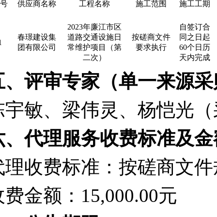
号
供应商名称
工程名称
施工范围
施工工期
2023年廉江市区
自签订合
春璟建设集
道路交通设施日
按磋商文件
同之日起
1
团有限公司
常维护项目（第
要求执行
60个日历
二次）
天内完成
五、
评审专家（单一来源采
陈宇敏、梁伟灵、杨恺光（
六、
代理服务收费标准及金
代理收费标准：
按磋商文件
收费金额：
15,000.00元