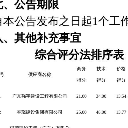
七、公告期限
自本公告发布之日起
1个工
八、其他补充事宜
综合评分法排序表
商务
技术
价格
号
供应商名称
得分
得分
得分
1
广东强宇建设工程有限公司
21.00
34.00
13.54
2
春璟建设集团有限公司
25.00
48.00
13.77