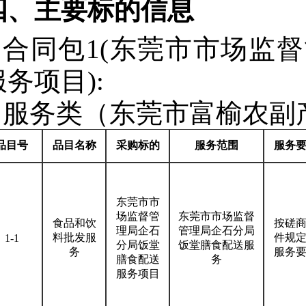
四、主要标的信息
合同包1(东莞市市场监
服务项目):
服务类（东莞市富榆农副
品目号
品目名称
采购标的
服务范围
服务
东莞市市
场监督管
东莞市市场监督
食品和饮
按磋
理局企石
管理局企石分局
料批发服
件规
1-1
分局饭堂
饭堂膳食配送服
务
服务
膳食配送
务
服务项目