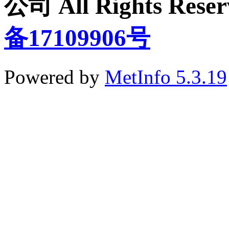
公司 All Rights Re
备17109906号
Powered by
MetInfo 5.3.19