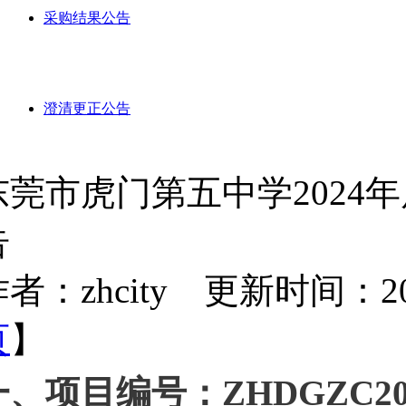
采购结果公告
澄清更正公告
东莞市虎门第五中学2024
告
者：zhcity 更新时间：2024-
页
】
一、项目编号：ZHDGZC202