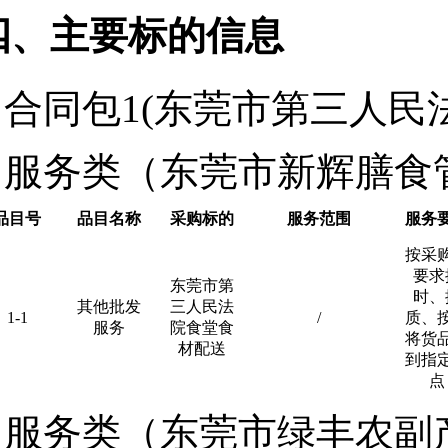
四、主要标的信息
合同包1(东莞市第三人民
服务类（东莞市新辉膳食
品目号
品目名称
采购标的
服务范围
服务
按采
要求
东莞市第
时、
其他批发
三人民法
1-1
/
质、
服务
院食堂食
将货
材配送
到指
点
服务类（东莞市绿丰农副