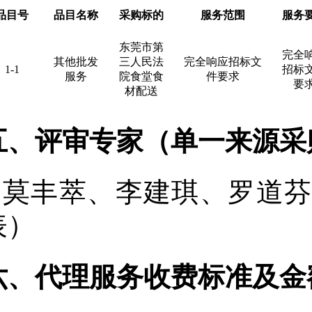
品目号
品目名称
采购标的
服务范围
服务
东莞市第
完全
其他批发
三人民法
完全响应招标文
1-1
招标
服务
院食堂食
件要求
要
材配送
五、评审专家（单一来源采
莫丰萃
、
李建琪
、
罗道
表）
六、代理服务收费标准及金