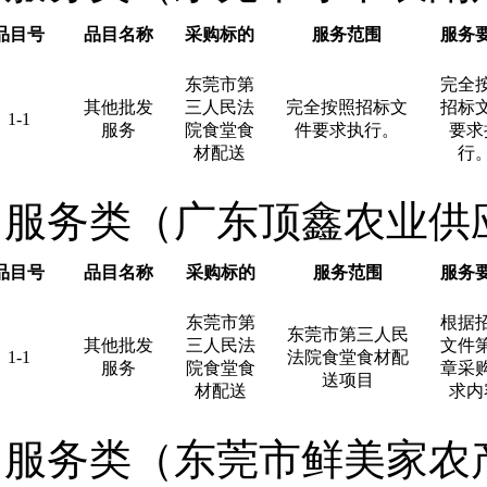
品目号
品目名称
采购标的
服务范围
服务
东莞市第
完全
其他批发
三人民法
完全按照招标文
招标
1-1
服务
院食堂食
件要求执行。
要求
材配送
行
服务类（广东顶鑫农业供
品目号
品目名称
采购标的
服务范围
服务
东莞市第
根据
东莞市第三人民
其他批发
三人民法
文件
1-1
法院食堂食材配
服务
院食堂食
章采
送项目
材配送
求内
服务类（东莞市鲜美家农