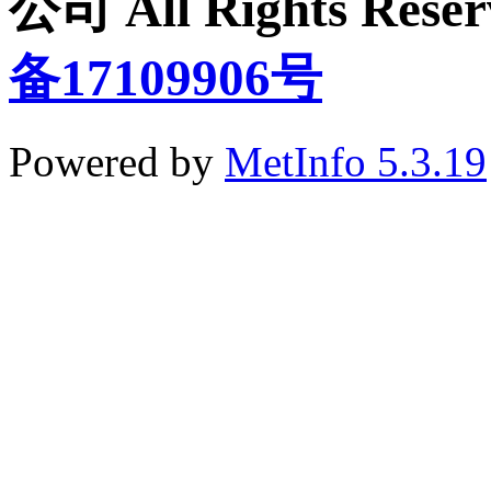
公司 All Rights Re
备17109906号
Powered by
MetInfo 5.3.19