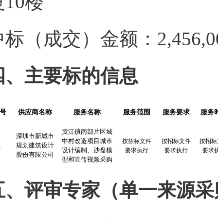
厦10楼
中标（成交）金额：
2,456,0
四、
主要标的信息
号
供应商名称
服务名称
服务范围
服务要求
服务
黄江镇南部片区城
深圳市新城市
中村改造项目城市
按招标文件
按招标文件
按招标
规划建筑设计
1
设计编制、沙盘模
要求执行
要求执行
要求
股份有限公司
型和宣传视频采购
五、评审专家（单一来源采