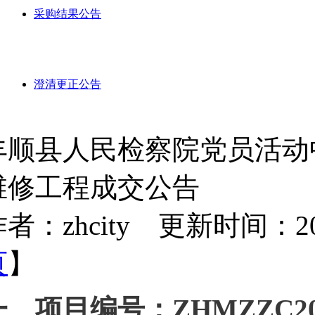
采购结果公告
澄清更正公告
丰顺县人民检察院党员活动
维修工程成交公告
者：zhcity 更新时间：2024-
页
】
一、项目编号：
ZHMZZC20