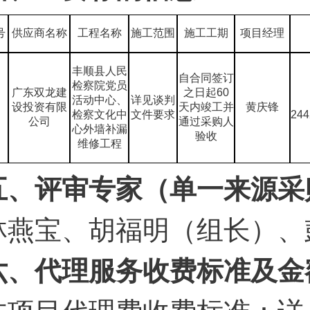
号
供应商名称
工程名称
施工范围
施工工期
项目经理
丰顺县人民
自合同签订
检察院党员
广东双龙建
之日起60
活动中心、
详见谈判
设投资有限
天内竣工并
黄庆锋
检察文化中
文件要求
244
公司
通过采购人
心外墙补漏
验收
维修工程
五、评审专家（单一来源采
林燕宝、胡福明（组长）、
六、代理服务收费标准及金