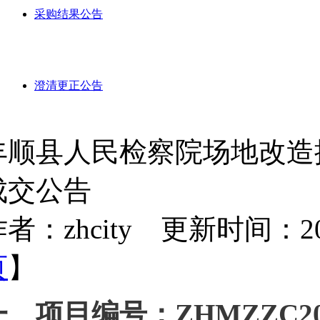
采购结果公告
澄清更正公告
丰顺县人民检察院场地改造
成交公告
者：zhcity 更新时间：2024-
页
】
一、项目编号：
ZHMZZC20