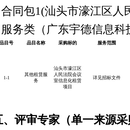
合同包1(汕头市濠江区人
服务类（广东宇德信息科
品目号
品目名称
采购标的
服务范围
汕头市濠江区
其他租赁服
人民法院会议
1-1
详见招标文件
务
室信息化租赁
项目
五、评审专家（单一来源采