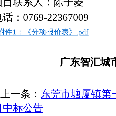
项目联系人：陈子菱
电话：
0769-22367009
附件1：《分项报价表》.pdf
广东智汇城
上一条：
东莞市塘厦镇第
目中标公告