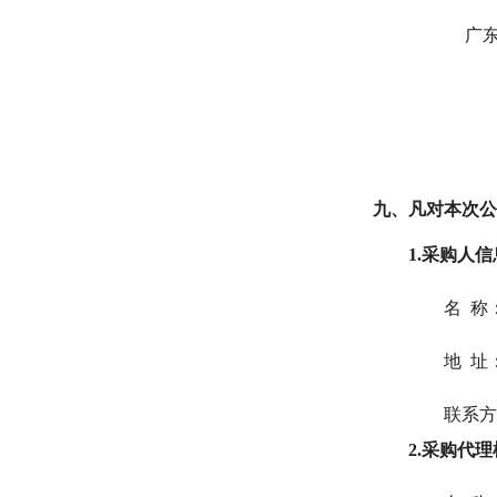
广
九、凡对本次公
1.采购人信
名 称
地 址
联系方
2.采购代