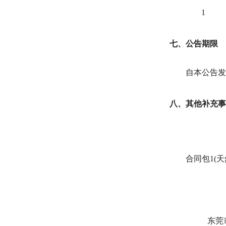
1
七、公告期限
自本公告发
八、其他补充事
合同包1(
东莞