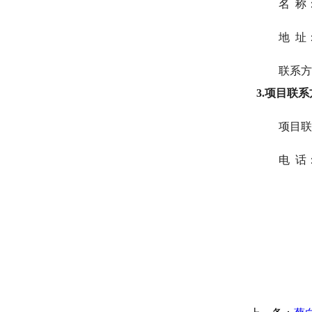
名 称
地 址
联系方
3.项目联
项目联
电 话