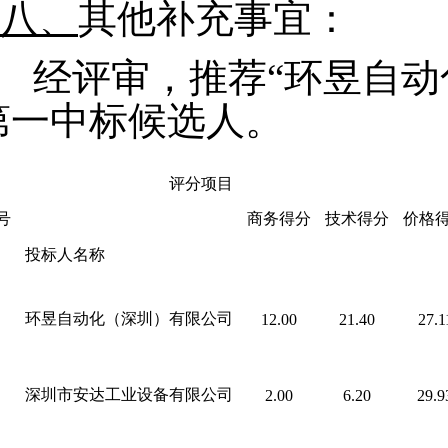
八、
其他补充事宜
：
经评审
，
推荐
“环昱自
第一中标候选人
。
评分项目
号
商务得分
技术得分
价格
投标人名称
环昱自动化（深圳）有限公司
12.00
21.40
27.1
深圳市安达工业设备有限公司
2.00
6.20
29.9